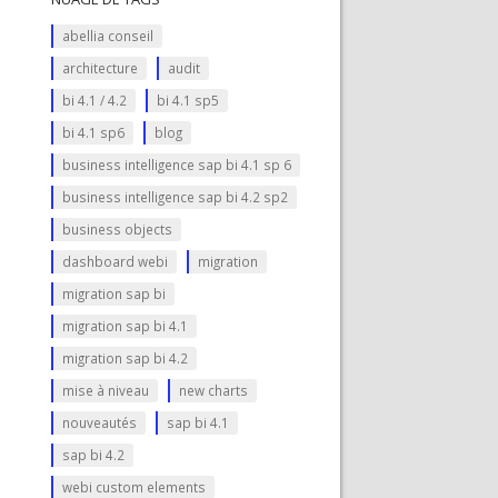
abellia conseil
architecture
audit
bi 4.1 / 4.2
bi 4.1 sp5
bi 4.1 sp6
blog
business intelligence sap bi 4.1 sp 6
business intelligence sap bi 4.2 sp2
business objects
dashboard webi
migration
migration sap bi
migration sap bi 4.1
migration sap bi 4.2
mise à niveau
new charts
nouveautés
sap bi 4.1
sap bi 4.2
webi custom elements