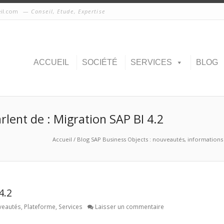
eil.com
Conseil, Etude, Expertise
ACCUEIL
SOCIÉTÉ
SERVICES
BLOG
arlent de : Migration SAP BI 4.2
Accueil
/
Blog SAP Business Objects : nouveautés, informations p
4.2
veautés
,
Plateforme
,
Services
Laisser un commentaire