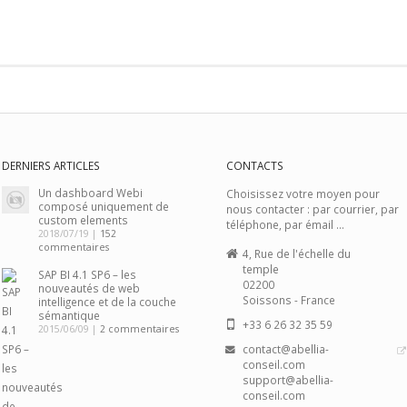
DERNIERS ARTICLES
CONTACTS
Un dashboard Webi
Choisissez votre moyen pour
composé uniquement de
nous contacter : par courrier, par
custom elements
téléphone, par émail ...
2018/07/19 |
152
commentaires
4, Rue de l'échelle du
temple
SAP BI 4.1 SP6 – les
02200
nouveautés de web
Soissons - France
intelligence et de la couche
sémantique
+33 6 26 32 35 59
2015/06/09 |
2 commentaires
contact@abellia-
conseil.com
support@abellia-
conseil.com