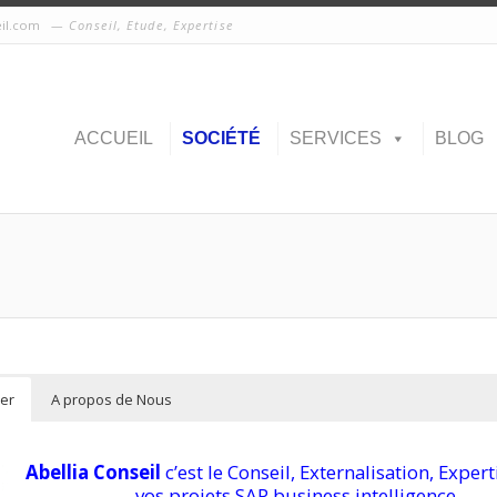
eil.com
Conseil, Etude, Expertise
ACCUEIL
SOCIÉTÉ
SERVICES
BLOG
ier
A propos de Nous
Abellia Conseil
c’est le Conseil, Externalisation, Exper
vos projets SAP business intelligence