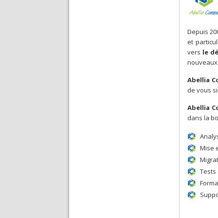
Depuis 20
et particu
vers
le
d
nouveaux
Abellia C
de vous si
Abellia C
dans la bo
Analy
Mise e
Migra
Tests
Format
Suppo