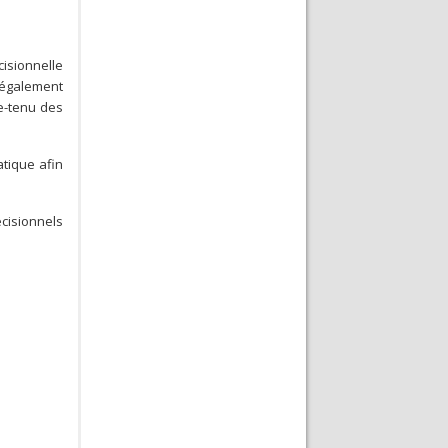
cisionnelle
 également
e-tenu des
tique afin
cisionnels