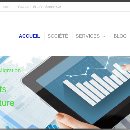
eil.com
Conseil, Etude, Expertise
ACCUEIL
SOCIÉTÉ
SERVICES
BLOG
Migration
t
s
t
u
r
e