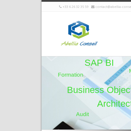
+33 6 26 32 35 59
contact@abellia-cons
SAP BI
Formation
B
u
s
i
n
e
s
s
O
b
j
e
c
A
r
c
h
i
t
e
c
Audit