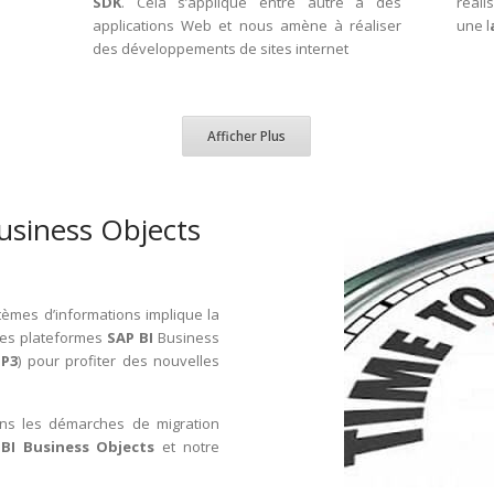
SDK
. Cela s’applique entre autre à des
réali
applications Web et nous amène à réaliser
une l
des développements de sites internet
Afficher Plus
usiness Objects
tèmes d’informations implique la
des plateformes
SAP BI
Business
SP3
) pour profiter des nouvelles
s les démarches de migration
BI Business Objects
et notre