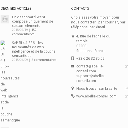
DERNIERS ARTICLES
CONTACTS
Un dashboard Webi
Choisissez votre moyen pour
composé uniquement de
nous contacter : par courrier, par
custom elements
téléphone, par émail ...
2018/07/19 |
152
commentaires
4, Rue de l'échelle du
temple
SAP BI 4.1 SP6 – les
02200
nouveautés de web
Soissons - France
intelligence et de la couche
sémantique
+33 6 26 32 35 59
2015/06/09 |
2 commentaires
contact@abellia-
conseil.com
support@abellia-
conseil.com
Nous trouver sur la carte
www.abellia-conseil.com