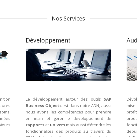
Nos Services
Développement
Aud
nition
Le développement autour des outils
SAP
L’évo
tures
Business Objects
est dans notre ADN, aussi
mise 
soins,
nous avons les compétences pour prendre
profi
riées
en main et gérer le développement de
prod
sieurs
rapports
et
univers
mais aussi d’étendre les
fonct
fonctionnalités des produits au travers du
dep