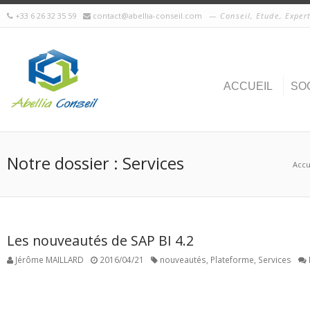
+33 6 26 32 35 59
contact@abellia-conseil.com
Conseil, Etude, Exper
ACCUEIL
SO
Notre dossier : Services
Accu
Les nouveautés de SAP BI 4.2
Jérôme MAILLARD
2016/04/21
nouveautés
,
Plateforme
,
Services