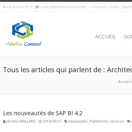
+33 6 26 32 35 59
contact@abellia-conseil.com
Conseil, Etude, Exper
ACCUEIL
SO
Tous les articles qui parlent de : Archite
Accueil
/
Les nouveautés de SAP BI 4.2
Jérôme MAILLARD
2016/04/21
nouveautés
,
Plateforme
,
Services